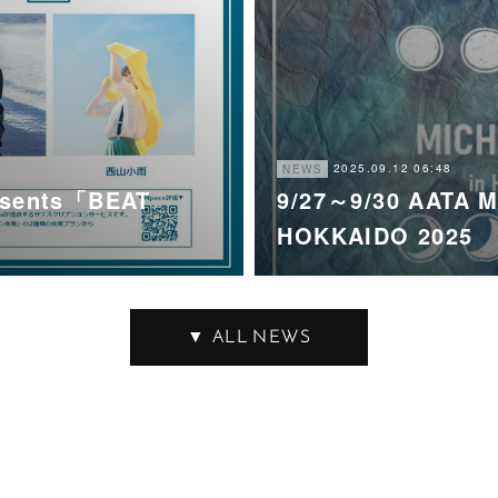
2025.09.12 06:48
NEWS
esents「BEAT
9/27～9/30 AATA 
HOKKAIDO 2025
▼ ALL NEWS