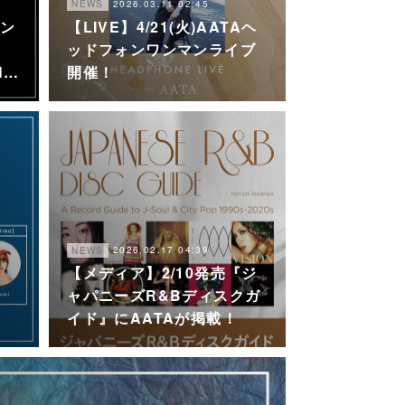
2026.03.11 02:45
NEWS
マン
【LIVE】4/21(火)AATAヘ
」
ッドフォンワンマンライブ
N…
開催！
2026.02.17 04:39
NEWS
【メディア】2/10発売『ジ
E
ャパニーズR&Bディスクガ
イド』にAATAが掲載！