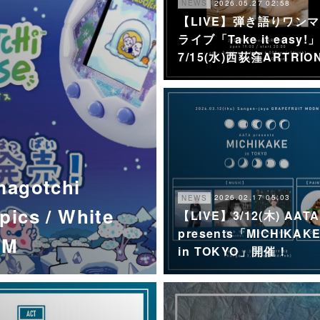
2026.05.27 02:58
NEWS
【LIVE】弾き語りワン
ライブ「Take it easy!
7/15(水)西荻窪ARTRIO
gotchi
2026.02.17 05:03
NEWS
pics / White
【LIVE】3/12(木) AATA
presents「MICHIKAK
CM
in TOKYO」開催！