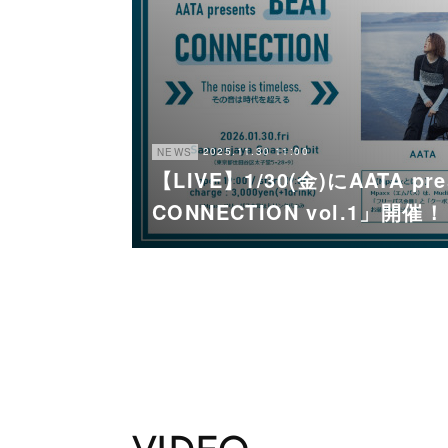
2025.11.30 11:00
NEWS
【LIVE】1/30(金)にAATA pr
CONNECTION vol.1」開催！