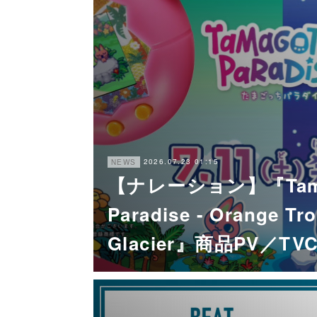
2026.07.23 01:15
NEWS
【ナレーション】『Tama
Paradise - Orange Tro
Glacier』商品PV／TV